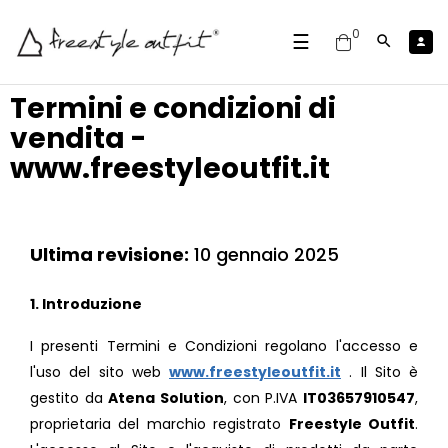
0
navigazione
☰

Toggle
Termini e condizioni di
vendita -
www.freestyleoutfit.it
Ultima revisione:
10 gennaio 2025
1. Introduzione
I presenti Termini e Condizioni regolano l'accesso e
l'uso del sito web
www.freestyleoutfit.it
. Il Sito è
gestito da
Atena Solution
, con P.IVA
IT03657910547
,
proprietaria del marchio registrato
Freestyle Outfit
.