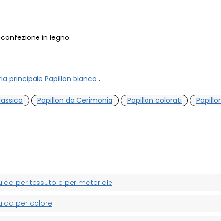
 confezione in legno.
ria principale Papillon bianco
.
lassico
Papillon da Cerimonia
Papillon colorati
Papill
uida per tessuto e per materiale
uida per colore