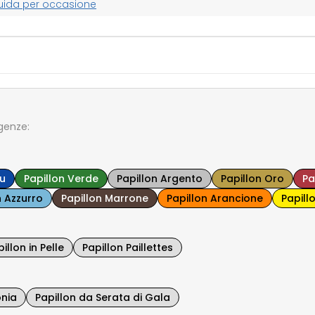
guida per occasione
igenze:
lu
Papillon Verde
Papillon Argento
Papillon Oro
Pa
n Azzurro
Papillon Marrone
Papillon Arancione
Papill
illon in Pelle
Papillon Paillettes
onia
Papillon da Serata di Gala