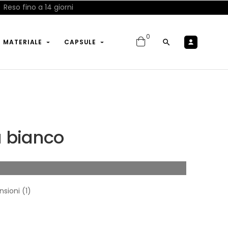
Reso fino a 14 giorni
0

R MATERIALE
CAPSULE
a bianco
nsioni (
1
)