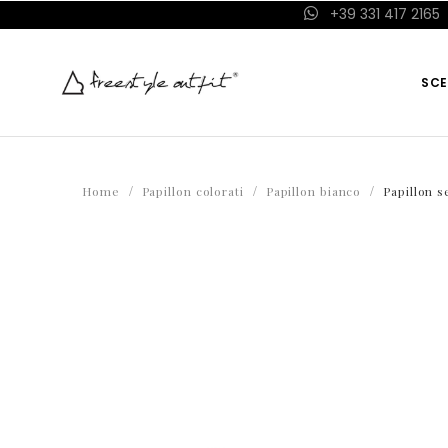
+39 331 417 2165
SCE
Home
Papillon colorati
Papillon bianco
Papillon s