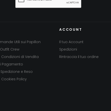
ACCOUNT
mande Utili sui Papillon
Il tuo Account
Outfit Crew
Spedizioni
e Condizioni di Vendita
Rintraccia il tuo ordine
di Pagamento
 Spedizione e Reso
e Cookies Policy