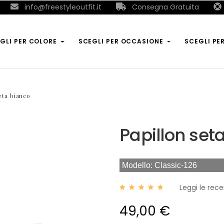
info@freestyleoutfit.it
Consegna Gratuita
GLI PER COLORE
SCEGLI PER OCCASIONE
SCEGLI PE
eta bianco
Papillon set
Modello: Classic-126
Leggi le rece
49,00 €