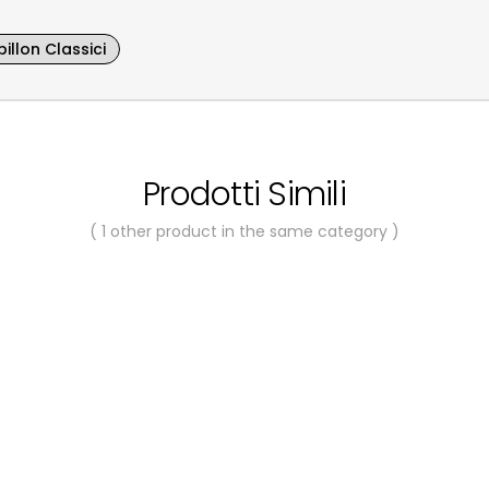
illon Classici
Prodotti Simili
( 1 other product in the same category )