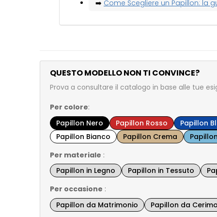
➡️
Come Scegliere un Papillon: la 
QUESTO MODELLO NON TI CONVINCE?
Prova a consultare il catalogo in base alle tue es
Per colore
:
Papillon Nero
Papillon Rosso
Papillon B
Papillon Bianco
Papillon Crema
Papillo
Per materiale
:
Papillon in Legno
Papillon in Tessuto
Pap
Per occasione
:
Papillon da Matrimonio
Papillon da Cerim