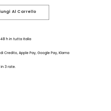
ungi Al Carrello
8 h in tutta Italia
di Credito, Apple Pay, Google Pay, Klarna
n 3 rate.