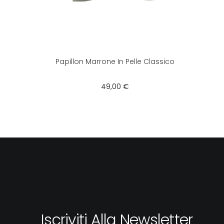
Papillon Marrone In Pelle Classico
Prezzo
49,00 €
Iscriviti Alla Newsletter