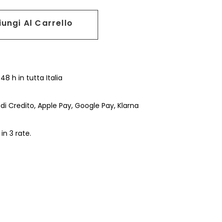
ungi Al Carrello
8 h in tutta Italia
di Credito, Apple Pay, Google Pay, Klarna
n 3 rate.