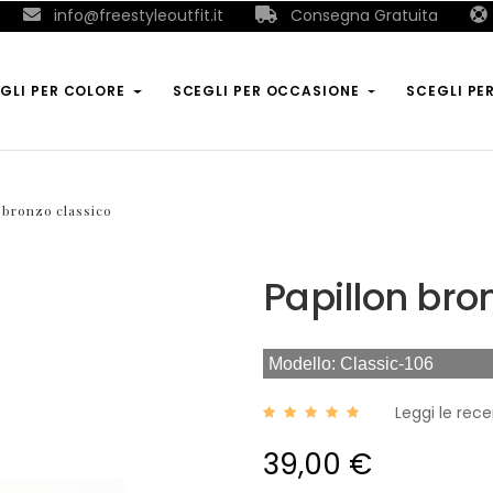
info@freestyleoutfit.it
Consegna Gratuita
GLI PER COLORE
SCEGLI PER OCCASIONE
SCEGLI PE
 bronzo classico
Papillon bro
Modello: Classic-106
Leggi le rece
39,00 €