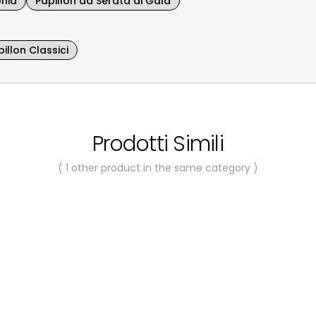
onia
Papillon da Serata di Gala
illon Classici
Prodotti Simili
( 1 other product in the same category )