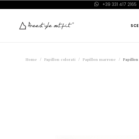
+39 331 417 2165
SCE
Home
Papillon colorati
Papillon marrone
Papillon