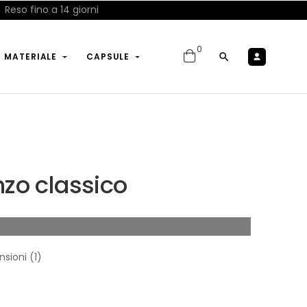
Reso fino a 14 giorni
0

R MATERIALE
CAPSULE
nzo classico
nsioni (
1
)