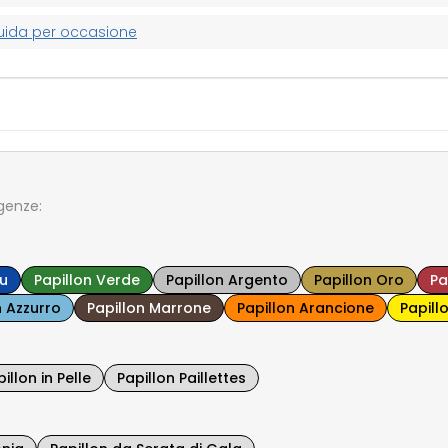
guida per occasione
igenze:
lu
Papillon Verde
Papillon Argento
Papillon Oro
Pa
n Azzurro
Papillon Marrone
Papillon Arancione
Papill
illon in Pelle
Papillon Paillettes