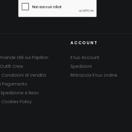
ACCOUNT
mande Utili sui Papillon
Il tuo Account
Outfit Crew
Spedizioni
e Condizioni di Vendita
Rintraccia il tuo ordine
di Pagamento
 Spedizione e Reso
e Cookies Policy