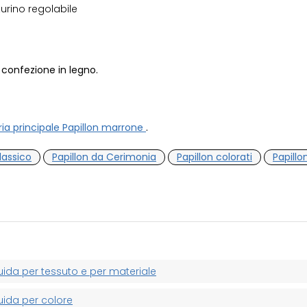
urino regolabile
 confezione in legno.
ria principale Papillon marrone
.
lassico
Papillon da Cerimonia
Papillon colorati
Papill
uida per tessuto e per materiale
uida per colore