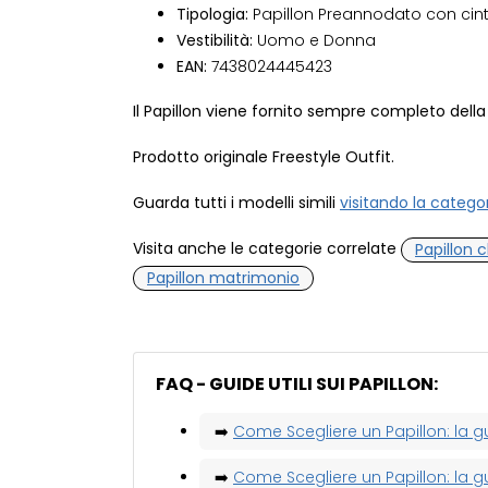
Tipologia:
Papillon Preannodato con cint
Vestibilità:
Uomo e Donna
EAN:
7438024445423
Il Papillon viene fornito sempre completo della
Prodotto originale Freestyle Outfit.
Guarda tutti i modelli simili
visitando la catego
Visita anche le categorie correlate
Papillon c
Papillon matrimonio
FAQ - GUIDE UTILI SUI PAPILLON:
➡️
Come Scegliere un Papillon: la g
➡️
Come Scegliere un Papillon: la g