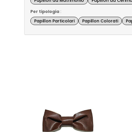
Papillon da Matrimonio
Papillon da Cerim
Per tipologia
:
Papillon Particolari
Papillon Colorati
Pap