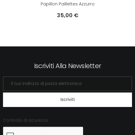
Papillon Paillettes Azzurro
35,00 €
Prezzo
Iscriviti Alla Newsletter
Iscriviti
Controllo di sicurezza