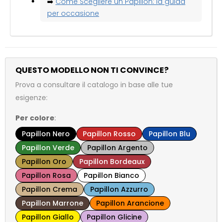
➡️
Come Scegliere un Papillon: la guida
per occasione
QUESTO MODELLO NON TI CONVINCE?
Prova a consultare il catalogo in base alle tue
esigenze:
Per colore
:
Papillon Nero
Papillon Rosso
Papillon Blu
Papillon Verde
Papillon Argento
Papillon Oro
Papillon Bordeaux
Papillon Rosa
Papillon Bianco
Papillon Crema
Papillon Azzurro
Papillon Marrone
Papillon Arancione
Papillon Giallo
Papillon Glicine